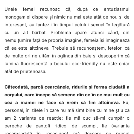
Unele femei recunosc că, după ce entuziasmul
monogamiei dispare și nimic nu mai este atât de nou și de
interesant, au fantezii în timpul actului se­xual în legătură
cu un alt bărbat. Problema apare atunci când, din
nemulțumire față de propria imagine, femeia își imaginează
că ea este altcineva. Trebuie să recunoaștem, fetelor, că
de multe ori ne uităm în oglinda din baie și descoperim că
lumina fluorescentă a becului eco-friendly nu este chiar
atât de prie­tenoasă.
Câteodată, parcă cearcănele, ridurile și forma ciudată a
corpului, care începe să semene din ce în ce mai mult cu
cea a mamei ne face să vrem să fim altcineva.
Eu,
personal, în zilele în care nu mă simt bine cu mine știu că
am 2 variante de reacție: fie mă duc să-mi cumpăr o
pereche de pantofi ridicol de scumpi, fie (varianta
recomandată în recesiune) mă descarc pe primul