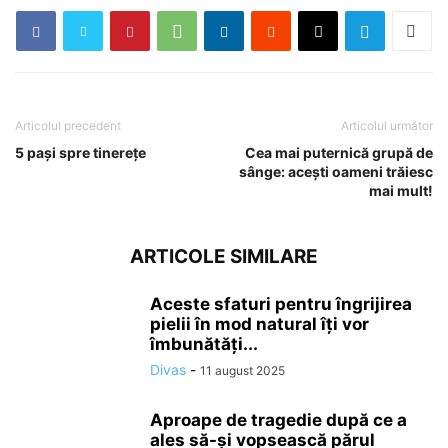
Articolul precedent
Articolul următor
5 pași spre tinerețe
Cea mai puternică grupă de
sânge: acești oameni trăiesc
mai mult!
ARTICOLE SIMILARE
Aceste sfaturi pentru îngrijirea
pielii în mod natural îți vor
îmbunătăți...
Divas
-
11 august 2025
Aproape de tragedie după ce a
ales să-și vopsească părul