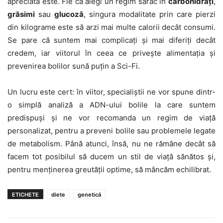
apreciată este. Fie că alegi un regim sărac în
carbohidrați
,
grăsimi
sau
glucoză
, singura modalitate prin care pierzi
din kilograme este să arzi mai multe calorii decât consumi.
Se pare că suntem mai complicați și mai diferiți decât
credem, iar viitorul în ceea ce privește alimentația și
prevenirea bolilor sună puțin a Sci-Fi.
Un lucru este cert: în viitor, specialiștii ne vor spune dintr-
o simplă analiză a ADN-ului bolile la care suntem
predispuși și ne vor recomanda un regim de viață
personalizat, pentru a preveni bolile sau problemele legate
de metabolism. Până atunci, însă, nu ne rămâne decât să
facem tot posibilul să ducem un stil de viață sănătos și,
pentru menținerea greutății optime, să mâncăm echilibrat.
ETICHETE
diete
genetică