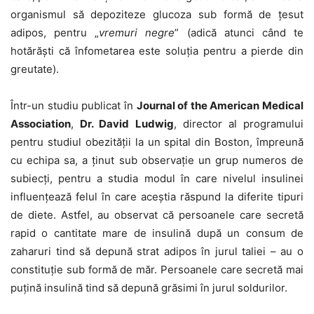
organismul să de­po­ziteze glucoza sub formă de țesut
adipos, pentru „
vremuri negre
” (adică atunci când te
hotărăști că înfometarea este soluția pentru a pierde din
greutate).
Într-un studiu publicat în
Journal of the American Medical
Association
,
Dr. David Ludwig
, director al programului
pentru studiul obezității la un spital din Boston, împreună
cu echipa sa, a ținut sub observație un grup numeros de
subiecți, pentru a studia modul în care nivelul insulinei
influențează felul în care aceștia răspund la diferite tipuri
de diete. Astfel, au observat că persoanele care secretă
rapid o cantitate mare de insulină după un consum de
zaharuri tind să depună strat adipos în jurul taliei – au o
constituție sub formă de măr. Persoanele care secretă mai
puțină insulină tind să depună grăsimi în jurul soldurilor.