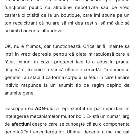
funcționar public cu atitudine nepotrivită sau pe vreo
casieră plictisită de la un boutique, care îmi spune pe un
ton recalcitrant că nu are să-mi dea rest și să mă duc să
schimb bancnota altundeva.
OK, nu e frumos, dar funcționează. Orice ar fi, înainte să
intri în vreo depresie pentru că dieta miraculoasă care a
făcut minuni în cazul prietenei tale te-a adus în pragul
disperării, trebuie să știi că ultimele cercetări în domeniul
geneticii au stabilit că forma corpului și felul în care fiecare
individ răspunde la un anumit tip de regim depind de
anumite gene.
Descoperirea
ADN
-ului a reprezentat un pas important în
înțelegerea mecanismelor multor boli. Există un număr larg
de
afecțiuni
despre care se cunoaște că au o componentă
genetică în transmiterea lor. Ultimul deceniu a mai marcat