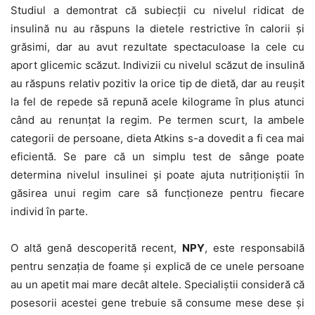
Studiul a demontrat că subiecții cu nivelul ridicat de
insulină nu au răspuns la dietele restrictive în calorii și
grăsimi, dar au avut rezultate spectaculoase la cele cu
aport glicemic scăzut. Indivizii cu nivelul scăzut de insulină
au răspuns relativ pozitiv la orice tip de dietă, dar au reușit
la fel de repede să repună acele kilograme în plus atunci
când au renunțat la regim. Pe termen scurt, la ambele
categorii de persoane, dieta Atkins s-a dovedit a fi cea mai
eficientă. Se pare că un simplu test de sânge poate
determina nivelul insulinei și poate ajuta nutriționiștii în
găsirea unui regim care să funcționeze pentru fiecare
individ în parte.
O altă genă descoperită recent,
NPY
, este responsabilă
pentru senzația de foame și explică de ce unele persoane
au un apetit mai mare decât altele. Specialiștii consideră că
posesorii acestei gene trebuie să consume mese dese și