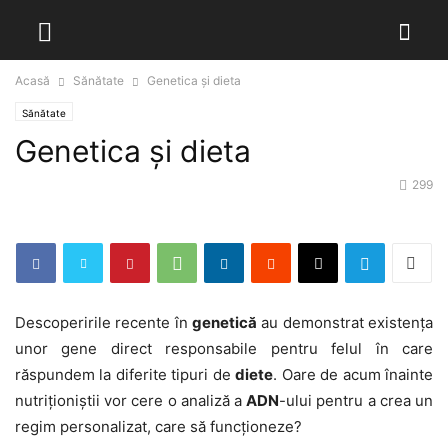
Acasă
Sănătate
Genetica și dieta
Sănătate
Genetica și dieta
299
Descoperirile recente în
genetică
au demonstrat existența
unor gene direct responsabile pentru felul în care
răspundem la diferite tipuri de
diete
. Oare de acum înainte
nutriționiștii vor cere o analiză a
ADN
-ului pentru a crea un
regim personalizat, care să funcționeze?