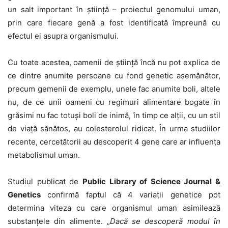
un salt important în știință – proiectul genomului uman,
prin care fiecare genă a fost identificată împreună cu
efectul ei asupra organismului.
Cu toate acestea, oamenii de știință încă nu pot explica de
ce dintre anumite persoane cu fond genetic ase­mănător,
precum gemenii de exemplu, unele fac anumite boli, altele
nu, de ce unii oameni cu regimuri alimentare bogate în
grăsimi nu fac totuși boli de inimă, în timp ce alții, cu un stil
de viață sănătos, au colesterolul ridicat. În urma studiilor
recente, cercetătorii au descoperit 4 gene care ar influența
metabolismul uman.
Studiul publicat de
Public Library of Science Journal &
Genetics
confirmă faptul că 4 variații genetice pot
determina viteza cu care organismul uman asimilează
substanțele din alimente. „
Dacă se descoperă modul în