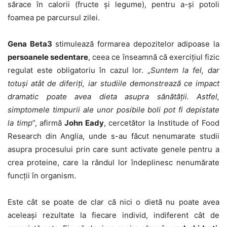
sărace în calorii (fructe și legume), pentru a-și potoli
foamea pe parcursul zilei.
Gena Beta3
stimulează formarea depozitelor adipoase la
persoanele sedentare
, ceea ce înseamnă că exercițiul fizic
regulat este obliga­toriu în cazul lor. „
Suntem la fel, dar
totuși atât de diferiți, iar studiile de­mon­s­trează ce impact
dramatic poate avea dieta asupra sănătății. Astfel,
simptomele timpurii ale unor posibile boli pot fi depistate
la timp
”, afirmă
John Eady
, cercetător la Institude of Food
Research din Anglia, unde s-au făcut nenumarate studii
asupra procesului prin care sunt activate genele pentru a
crea proteine, care la rândul lor îndeplinesc nenumărate
funcții în organism.
Este cât se poate de clar că nici o dietă nu poate avea
aceleași rezultate la fiecare individ, indiferent cât de