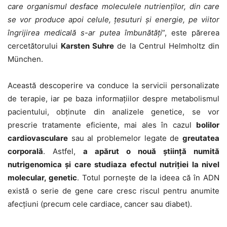
care organismul desface moleculele nutrienților, din care
se vor produce apoi celule, țesuturi și energie, pe viitor
îngrijirea medicală s-ar putea îmbunătăți
”, este părerea
cercetătorului
Karsten Suhre
de la Centrul Helmholtz din
München.
Această descoperire va conduce la servicii personali­zate
de terapie, iar pe baza informațiilor despre metabolismul
pacientului, obținute din analizele genetice, se vor
prescrie tratamente eficiente, mai ales în cazul
bolilor
cardiovasculare
sau al problemelor legate de
greutatea
corporală
. Astfel,
a apărut o nouă știință numită
nutrigenomica și care studiaza efectul nutriției la nivel
molecular, genetic
. Totul pornește de la ideea că în ADN
există o serie de gene care cresc riscul pentru anumite
afecțiuni (precum cele cardiace, cancer sau diabet).