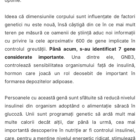
optime.
Ideea că dimensiunile corpului sunt influențate de factori
genetici nu este nouă, însă câștigă din ce în ce mai mult
teren pe măsură ce oamenii de știință aduc noi informații
cu privire la cele aproximativ 600 de gene implicate în
controlul greutății.
Până acum, s-au identificat 7 gene
considerate importante
. Una dintre ele, GNB3,
controlează sensibilitatea organismului față de insulină,
hormon care joacă un rol deosebit de important în
formarea depozitelor adipoase.
Persoanele cu această genă sunt sfătuite să reducă nivelul
insulinei din organism adoptând o alimentație săracă în
glucoză. Unii sunt programați genetic să ardă mult mai
multe calorii decât alții, dar până la urmă, cea mai
importantă descoperire în nutriție ar fi controlul insulinei,
care, pentru a menține nivelul energetic ridicat, stimulează