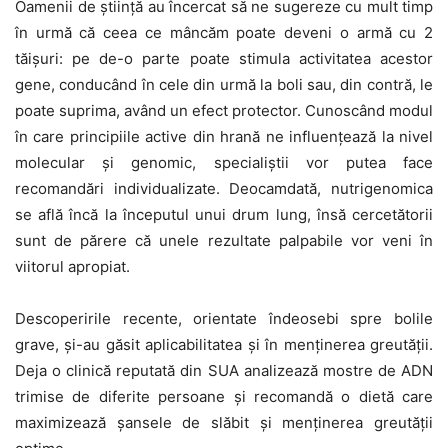
Oamenii de știință au încercat să ne sugereze cu mult timp
în urmă că ceea ce mâncăm poate deveni o armă cu 2
tăișuri: pe de-o parte poate stimula activitatea acestor
gene, conducând în cele din urmă la boli sau, din contră, le
poate suprima, având un efect protector. Cunoscând modul
în care principiile active din hrană ne influențează la nivel
molecular și genomic, specialiștii vor putea face
recomandări individualizate. Deocamdată, nutrigenomica
se află încă la începutul unui drum lung, însă cercetătorii
sunt de părere că unele rezultate palpabile vor veni în
viitorul apropiat.
Descoperirile recente, orientate îndeosebi spre bolile
grave, și-au găsit aplicabilitatea și în menținerea greutății.
Deja o clinică reputată din SUA analizează mostre de ADN
trimise de diferite persoane și recomandă o dietă care
maximi­zează șansele de slăbit și menținerea greutății