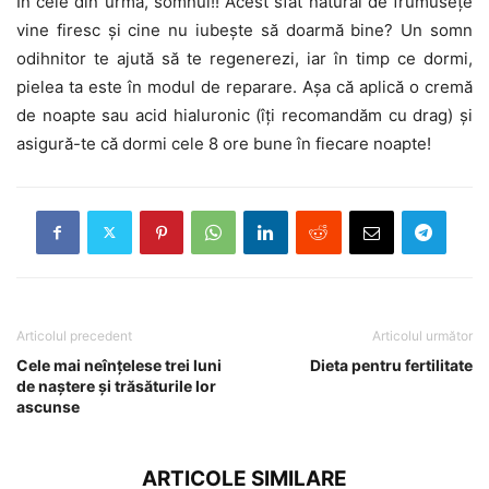
În cele din urmă, somnul!! Acest sfat natural de frumusețe
vine firesc și cine nu iubește să doarmă bine? Un somn
odihnitor te ajută să te regenerezi, iar în timp ce dormi,
pielea ta este în modul de reparare. Așa că aplică o cremă
de noapte sau acid hialuronic (îți recomandăm cu drag) și
asigură-te că dormi cele 8 ore bune în fiecare noapte!
Articolul precedent
Articolul următor
Cele mai neînțelese trei luni
Dieta pentru fertilitate
de naștere și trăsăturile lor
ascunse
ARTICOLE SIMILARE