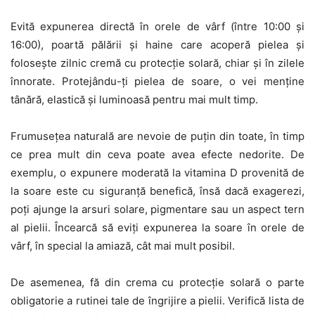
Evită expunerea directă în orele de vârf (între 10:00 și
16:00), poartă pălării și haine care acoperă pielea și
folosește zilnic cremă cu protecție solară, chiar și în zilele
înnorate. Protejându-ți pielea de soare, o vei menține
tânără, elastică și luminoasă pentru mai mult timp.
Frumusețea naturală are nevoie de puțin din toate, în timp
ce prea mult din ceva poate avea efecte nedorite. De
exemplu, o expunere moderată la vitamina D provenită de
la soare este cu siguranță benefică, însă dacă exagerezi,
poți ajunge la arsuri solare, pigmentare sau un aspect tern
al pielii. Încearcă să eviți expunerea la soare în orele de
vârf, în special la amiază, cât mai mult posibil.
De asemenea, fă din crema cu protecție solară o parte
obligatorie a rutinei tale de îngrijire a pielii. Verifică lista de