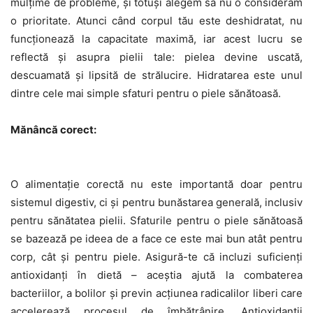
mulțime de probleme, și totuși alegem să nu o considerăm
o prioritate. Atunci când corpul tău este deshidratat, nu
funcționează la capacitate maximă, iar acest lucru se
reflectă și asupra pielii tale: pielea devine uscată,
descuamată și lipsită de strălucire. Hidratarea este unul
dintre cele mai simple sfaturi pentru o piele sănătoasă.
Mănâncă corect:
O alimentație corectă nu este importantă doar pentru
sistemul digestiv, ci și pentru bunăstarea generală, inclusiv
pentru sănătatea pielii. Sfaturile pentru o piele sănătoasă
se bazează pe ideea de a face ce este mai bun atât pentru
corp, cât și pentru piele. Asigură-te că incluzi suficienți
antioxidanți în dietă – aceștia ajută la combaterea
bacteriilor, a bolilor și previn acțiunea radicalilor liberi care
accelerează procesul de îmbătrânire. Antioxidanții