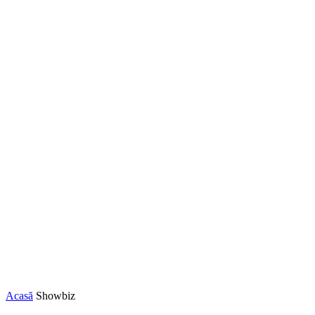
Acasă
Showbiz