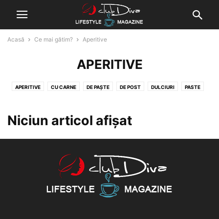
Acasă
Ce mai gătim?
Aperitive
APERITIVE
APERITIVE
CU CARNE
DE PAȘTE
DE POST
DULCIURI
PASTE
PIZZA
SALATE
SUPE / CIORBE
VEGAN
Niciun articol afișat