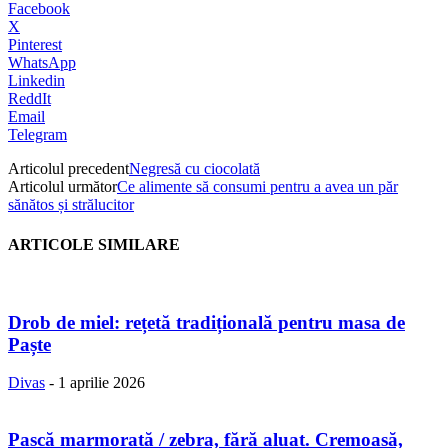
Facebook
X
Pinterest
WhatsApp
Linkedin
ReddIt
Email
Telegram
Articolul precedent
Negresă cu ciocolată
Articolul următor
Ce alimente să consumi pentru a avea un păr
sănătos și strălucitor
ARTICOLE SIMILARE
Drob de miel: rețetă tradițională pentru masa de
Paște
Divas
-
1 aprilie 2026
Pască marmorată / zebra, fără aluat. Cremoasă,