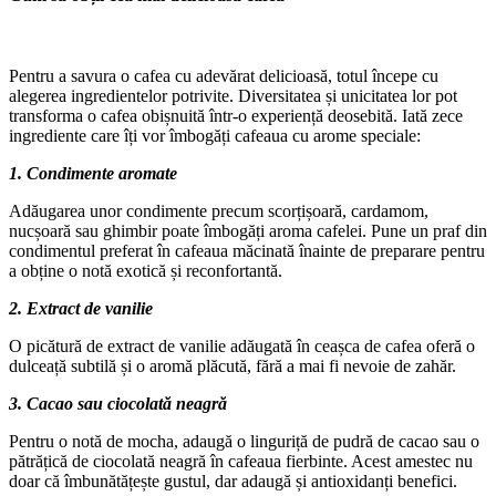
Pentru a savura o cafea cu adevărat delicioasă, totul începe cu
alegerea ingredientelor potrivite. Diversitatea și unicitatea lor pot
transforma o cafea obișnuită într-o experiență deosebită. Iată zece
ingrediente care îți vor îmbogăți cafeaua cu arome speciale:
1. Condimente aromate
Adăugarea unor condimente precum scorțișoară, cardamom,
nucșoară sau ghimbir poate îmbogăți aroma cafelei. Pune un praf din
condimentul preferat în cafeaua măcinată înainte de preparare pentru
a obține o notă exotică și reconfortantă.
2. Extract de vanilie
O picătură de extract de vanilie adăugată în ceașca de cafea oferă o
dulceață subtilă și o aromă plăcută, fără a mai fi nevoie de zahăr.
3. Cacao sau ciocolată neagră
Pentru o notă de mocha, adaugă o linguriță de pudră de cacao sau o
pătrățică de ciocolată neagră în cafeaua fierbinte. Acest amestec nu
doar că îmbunătățește gustul, dar adaugă și antioxidanți benefici.