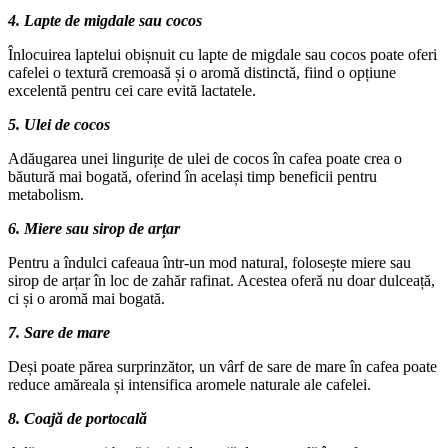
4. Lapte de migdale sau cocos
Înlocuirea laptelui obișnuit cu lapte de migdale sau cocos poate oferi
cafelei o textură cremoasă și o aromă distinctă, fiind o opțiune
excelentă pentru cei care evită lactatele.
5. Ulei de cocos
Adăugarea unei lingurițe de ulei de cocos în cafea poate crea o
băutură mai bogată, oferind în același timp beneficii pentru
metabolism.
6. Miere sau sirop de arțar
Pentru a îndulci cafeaua într-un mod natural, folosește miere sau
sirop de arțar în loc de zahăr rafinat. Acestea oferă nu doar dulceață,
ci și o aromă mai bogată.
7. Sare de mare
Deși poate părea surprinzător, un vârf de sare de mare în cafea poate
reduce amăreala și intensifica aromele naturale ale cafelei.
8. Coajă de portocală