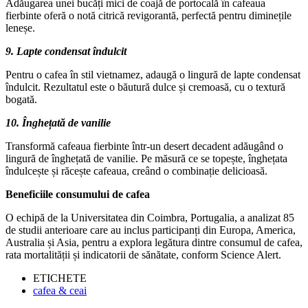
Adăugarea unei bucăți mici de coajă de portocală în cafeaua
fierbinte oferă o notă citrică revigorantă, perfectă pentru diminețile
leneșe.
9. Lapte condensat îndulcit
Pentru o cafea în stil vietnamez, adaugă o lingură de lapte condensat
îndulcit. Rezultatul este o băutură dulce și cremoasă, cu o textură
bogată.
10. Înghețată de vanilie
Transformă cafeaua fierbinte într-un desert decadent adăugând o
lingură de înghețată de vanilie. Pe măsură ce se topește, înghețata
îndulcește și răcește cafeaua, creând o combinație delicioasă.
Beneficiile consumului de cafea
O echipă de la Universitatea din Coimbra, Portugalia, a analizat 85
de studii anterioare care au inclus participanți din Europa, America,
Australia și Asia, pentru a explora legătura dintre consumul de cafea,
rata mortalității și indicatorii de sănătate, conform Science Alert.
ETICHETE
cafea & ceai