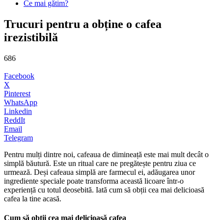
Ce mai gătim?
Trucuri pentru a obține o cafea
irezistibilă
686
Facebook
X
Pinterest
WhatsApp
Linkedin
ReddIt
Email
Telegram
Pentru mulți dintre noi, cafeaua de dimineață este mai mult decât o
simplă băutură. Este un ritual care ne pregătește pentru ziua ce
urmează. Deși cafeaua simplă are farmecul ei, adăugarea unor
ingrediente speciale poate transforma această licoare într-o
experiență cu totul deosebită. Iată cum să obții cea mai delicioasă
cafea la tine acasă.
Cum să obții cea mai delicioasă cafea