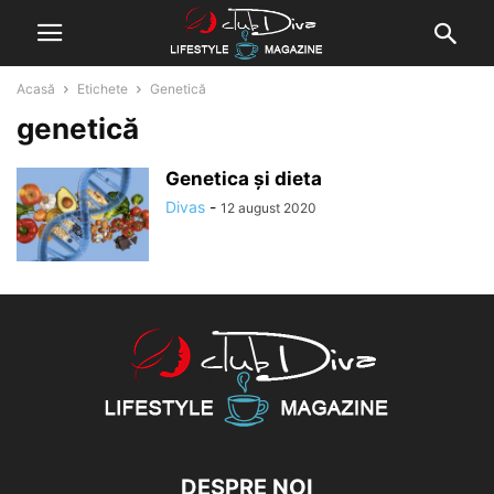
Acasă
Etichete
Genetică
genetică
Genetica și dieta
Divas
-
12 august 2020
DESPRE NOI