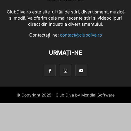
ClubDiva.ro este site-ul tău de știri, divertisment, muzică
și modă. Vă oferim cele mai recente știri și videoclipuri
direct din industria divertismentului.
Contactați-ne:
contact@clubdiva.ro
URMAȚI-NE
© Copyright 2025 - Club Diva by Mondial Software