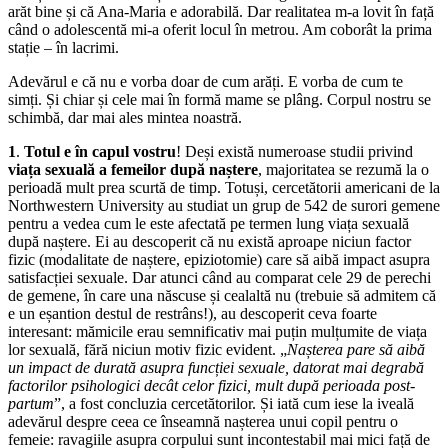
arăt bine și că Ana-Maria e adorabilă. Dar realitatea m-a lovit în față
când o adolescentă mi-a oferit locul în metrou. Am coborât la prima
stație – în lacrimi.
Adevărul e că nu e vorba doar de cum arăți. E vorba de cum te
simți. Și chiar și cele mai în formă mame se plâng. Corpul nostru se
schimbă, dar mai ales mintea noastră.
1
.
Totul e în capul vostru
! Deși există numeroase studii privind
viața sexuală a femeilor după naștere
, majoritatea se rezumă la o
perioadă mult prea scurtă de timp. Totuși, cercetătorii americani de la
Northwestern University au studiat un grup de 542 de surori gemene
pentru a vedea cum le este afectată pe termen lung viața sexuală
după naștere. Ei au descoperit că nu există aproape niciun factor
fizic (modalitate de naștere, epiziotomie) care să aibă impact asupra
satisfacției sexuale. Dar atunci când au comparat cele 29 de perechi
de gemene, în care una născuse și cealaltă nu (trebuie să admitem că
e un eșantion destul de restrâns!), au descoperit ceva foarte
interesant: mămicile erau semnificativ mai puțin mulțumite de viața
lor sexuală, fără niciun motiv fizic evident. „
Nașterea pare să aibă
un impact de durată asupra funcției sexuale, datorat mai degrabă
factorilor psihologici decât celor fizici, mult după perioada post-
partum
”, a fost concluzia cercetătorilor. Și iată cum iese la iveală
adevărul despre ceea ce înseamnă nașterea unui copil pentru o
femeie: ravagiile asupra corpului sunt incontestabil mai mici față de