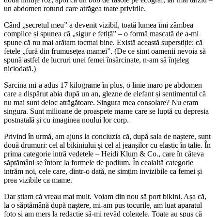
un abdomen rotund care atrăgea toate privirile.
Când „secretul meu” a devenit vizibil, toată lumea îmi zâmbea
complice și spunea că „sigur e fetiță” – o formă mascată de a-mi
spune că nu mai arătam tocmai bine. Există această superstiție: că
fetele „fură din frumusețea mamei”. (De ce simt oamenii nevoia să
spună astfel de lucruri unei femei însărcinate, n-am să înțeleg
niciodată.)
Sarcina mi-a adus 17 kilograme în plus, o linie maro pe abdomen
care a dispărut abia după un an, glezne de elefant și sentimentul că
nu mai sunt deloc atrăgătoare. Singura mea consolare? Nu eram
singura. Sunt milioane de proaspete mame care se luptă cu depresia
postnatală și cu imaginea noului lor corp.
Privind în urmă, am ajuns la concluzia că, după sala de naștere, sunt
două drumuri: cel al bikiniului și cel al jeanșilor cu elastic în talie. În
prima categorie intră vedetele – Heidi Klum & Co., care în câteva
săptămâni se întorc la formele de podium. În cealaltă categorie
intrăm noi, cele care, dintr-o dată, ne simțim invizibile ca femei și
prea vizibile ca mame.
Dar știam că vreau mai mult. Voiam din nou să port bikini. Așa că,
la o săptămână după naștere, mi-am pus tocurile, am luat aparatul
foto și am mers la redacție să-mi revăd colegele. Toate au spus că