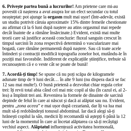
6
. Privește partea bună a lucrurilor!
Am prietene care mi-au
povestit că nașterea a avut asupra lor un efect secundar cu to­tul
neașteptat: pot ajunge la
orgasm
mult mai ușor! (într-ade­văr, există
un studiu potrivit căruia aproximativ 15% dintre femeile chestionate
au afirmat că la 6 luni după naștere au atins orgasmul mai repede
decât înainte de a rămâne însărcinate.) Evident, există mai multe
teorii care să justifice această concluzie: fluxul sanguin crescut în
timpul sarcinii în zona respectivă determină o vascularizare mai
bogată, care rămâne per­manentă după naștere. Sau că toate acele
întinderi și contracții modifică topografia zonelor hot, mutându-le în
poziții mai favorabile. Indiferent de explicațiile științifice, trebuie să
recu­noaștem că e o veste cât se poate de bună!
7
. Acordă-ți timp!
Se spune că nu poți scăpa de kilogramele
adunate timp de 9 luni decât… în alte 9 luni (nu dispera dacă se fac
12 sau mai multe!). O bună prietenă a dezvoltat chiar regula celor
trei: îți revii total abia când cel mai mic copil al tău (în cazul ei, al 2-
lea) a împlinit trei ani. Revenirea la formele de dinainte de sarcină
depinde de felul în care ai născut și dacă ai alăptat sau nu. Evident,
pentru „
zona aceea
” e mai ușor după cezariană, dar îți va lua mai
mult să-ți redobândești tonusul abdo­minal. Iar dacă alegi să-ți
hrănești copilul la sân, medicii îți recomandă să aștepți 6 până la 12
luni de la momentul în care ai încetat alăptarea ca să-ți recâștigi
vechiul aspect.
Alăpta­tul
influențează activitatea hormonală,