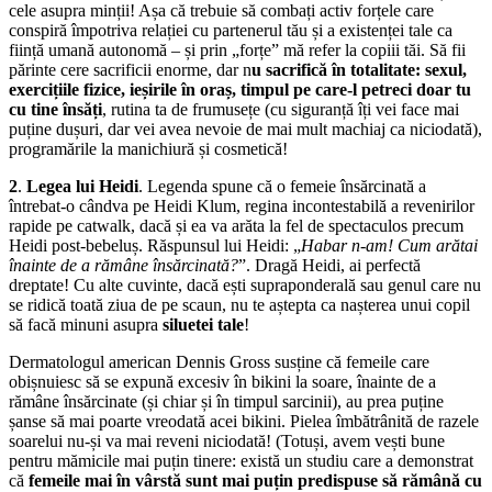
cele asupra minții! Așa că trebuie să combați activ forțele care
conspiră împotriva relației cu partenerul tău și a existenței tale ca
ființă umană autonomă – și prin „forțe” mă refer la copiii tăi. Să fii
părinte cere sacrificii enorme, dar n
u sacrifică în totalitate: sexul,
exercițiile fizice, ieșirile în oraș, timpul pe care-l petreci doar tu
cu tine însăți
, rutina ta de frumusețe (cu siguranță îți vei face mai
puține dușuri, dar vei avea nevoie de mai mult machiaj ca niciodată),
programările la manichiură și cosmetică!
2
.
Legea lui Heidi
. Legenda spune că o femeie însărcinată a
întrebat-o cândva pe Heidi Klum, regina incontestabilă a revenirilor
rapide pe catwalk, dacă și ea va arăta la fel de spectaculos precum
Heidi post-bebeluș. Răspunsul lui Heidi: „
Habar n-am! Cum arătai
înainte de a rămâne însărcinată?
”. Dragă Heidi, ai perfectă
dreptate! Cu alte cuvinte, dacă ești supraponderală sau genul care nu
se ridică toată ziua de pe scaun, nu te aștepta ca nașterea unui copil
să facă minuni asupra
siluetei tale
!
Dermatologul american Dennis Gross susține că femeile care
obișnuiesc să se expună excesiv în bikini la soare, înainte de a
rămâne însărcinate (și chiar și în timpul sarcinii), au prea puține
șanse să mai poarte vreodată acei bikini. Pielea îmbătrânită de razele
soarelui nu-și va mai reveni niciodată! (Totuși, avem vești bune
pentru mămicile mai puțin tinere: există un studiu care a demonstrat
că
femeile mai în vârstă sunt mai puțin predispuse să rămână cu