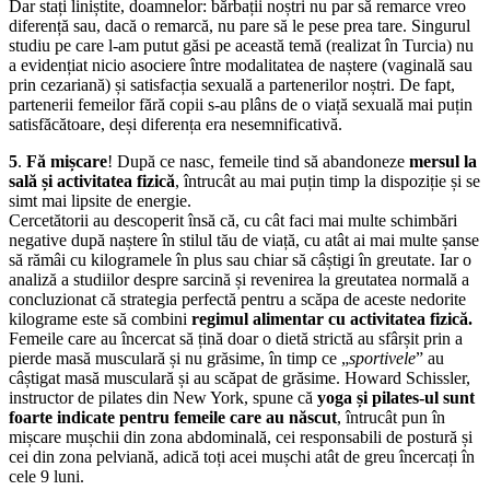
Dar stați liniștite, doamnelor: bărbații noștri nu par să remarce vreo
diferență sau, dacă o remarcă, nu pare să le pese prea tare. Singurul
studiu pe care l-am putut găsi pe această temă (realizat în Turcia) nu
a evidențiat nicio asociere între modalitatea de naștere (vaginală sau
prin cezariană) și satisfacția sexuală a partenerilor noștri. De fapt,
partenerii femeilor fără copii s-au plâns de o viață sexuală mai puțin
satisfăcătoare, deși diferența era nesemnificativă.
5
.
Fă mișcare
! După ce nasc, femeile tind să abandoneze
mersul la
sală și activitatea fizică
, întrucât au mai puțin timp la dispoziție și se
simt mai lipsite de energie.
Cercetătorii au desco­perit însă că, cu cât faci mai multe schimbări
negative după naștere în stilul tău de viață, cu atât ai mai multe șanse
să rămâi cu kilogramele în plus sau chiar să câștigi în greutate. Iar o
analiză a studiilor despre sarcină și revenirea la greutatea normală a
concluzionat că strategia perfectă pentru a scăpa de aceste nedorite
kilograme este să combini
regimul alimentar cu activitatea fizică.
Femeile care au încercat să țină doar o dietă strictă au sfârșit prin a
pierde masă musculară și nu grăsime, în timp ce „
sportivele
” au
câștigat masă musculară și au scăpat de gră­sime. Howard Schissler,
instructor de pilates din New York, spune că
yoga
și
pilates-ul sunt
foarte indicate pentru femeile care au născut
, întrucât pun în
mișcare mușchii din zona abdo­minală, cei responsabili de postură și
cei din zona pelviană, adică toți acei mușchi atât de greu încercați în
cele 9 luni.