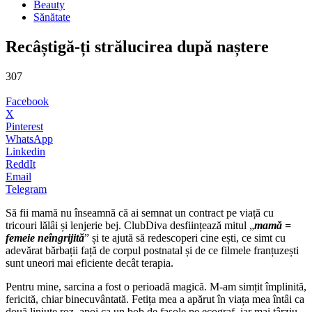
Beauty
Sănătate
Recâștigă-ți strălucirea după naștere
307
Facebook
X
Pinterest
WhatsApp
Linkedin
ReddIt
Email
Telegram
Să fii mamă nu înseamnă că ai semnat un contract pe viață cu
tricouri lălâi și lenjerie bej. ClubDiva desființează mitul „
mamă =
femeie neîngrijită
” și te ajută să redescoperi cine ești, ce simt cu
adevărat bărbații față de corpul postnatal și de ce filmele franțuzești
sunt uneori mai eficiente decât terapia.
Pentru mine, sarcina a fost o perioadă magică. M-am simțit împlinită,
fericită, chiar binecuvântată. Fetița mea a apărut în viața mea întâi ca
două liniuțe roz, apoi ca un bob de fasole pe ecograf, iar mai târziu –