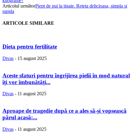
kilograme?
Articolul următor
Piept de pui la tigaie. Reteta delicioasa, simpla si
rapida
ARTICOLE SIMILARE
Dieta pentru fertilitate
Divas
-
15 august 2025
Aceste sfaturi pentru îngrijirea pielii în mod natural
îți vor îmbunătăți...
Divas
-
11 august 2025
Aproape de tragedie după ce a ales să-și vopsească
părul acasă:...
Divas
-
11 august 2025