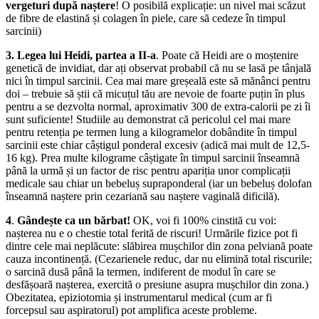
vergeturi după naștere
! O posibilă explicație: un nivel mai scăzut
de fibre de elastină și colagen în piele, care să cedeze în timpul
sarcinii)
3.
Legea lui Heidi, partea a II-a
. Poate că Heidi are o moștenire
genetică de invidiat, dar ați observat probabil că nu se lasă pe tânjală
nici în timpul sarcinii. Cea mai mare greșeală este să mănânci pentru
doi – trebuie să știi că micuțul tău are nevoie de foarte puțin în plus
pentru a se dezvolta normal, aproximativ 300 de extra-calorii pe zi îi
sunt suficiente! Studiile au demonstrat că pericolul cel mai mare
pentru retenția pe termen lung a kilogramelor dobândite în timpul
sarcinii este chiar câștigul ponderal excesiv (adică mai mult de 12,5-
16 kg). Prea multe kilograme câștigate în timpul sarcinii înseamnă
până la urmă și un factor de risc pentru apariția unor complicații
medicale sau chiar un bebeluș supraponderal (iar un bebeluș dolofan
înseamnă naștere prin cezariană sau naștere vaginală dificilă).
4
.
Gândește ca un bărbat!
OK, voi fi 100% cinstită cu voi:
nașterea nu e o chestie total ferită de riscuri! Urmările fizice pot fi
dintre cele mai ne­plăcute: slăbirea mușchilor din zona pelviană poate
cauza incontinență. (Cezarienele reduc, dar nu elimină total riscurile;
o sarcină dusă până la termen, indiferent de modul în care se
desfășoară nașterea, exercită o presiune asupra mușchilor din zona.)
Obezitatea, epiziotomia și instrumentarul medical (cum ar fi
forcepsul sau aspiratorul) pot amplifica aceste probleme.