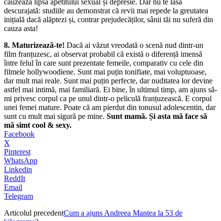
cauzează lipsa apetitului sexual și depresie. Dar nu te lăsa
descurajată: studiile au demon­s­trat că revii mai repede la greutatea
inițială dacă alăptezi și, contrar prejudecăților, sânii tăi nu suferă din
cauza asta!
8
. Maturizează-te!
Dacă ai văzut vreodată o scenă nud dintr-un
film franțuzesc, ai observat probabil că există o dife­rență imensă
între felul în care sunt prezentate femeile, comparativ cu cele din
filmele hollywoodiene. Sunt mai puțin tonifiate, mai voluptuoase,
dar mult mai reale. Sunt mai puțin perfecte, dar nuditatea lor devine
astfel mai intimă, mai fami­liară. Ei bine, în ultimul timp, am ajuns să-
mi privesc corpul ca pe unul dintr-o peliculă franțuzească. E corpul
unei femei mature. Poate că am pierdut din tonusul adolescentin, dar
sunt cu mult mai sigură pe mine.
Sunt mamă. Și asta mă face să
mă simt cool & sexy.
Facebook
X
Pinterest
WhatsApp
Linkedin
ReddIt
Email
Telegram
Articolul precedent
Cum a ajuns Andreea Mantea la 53 de