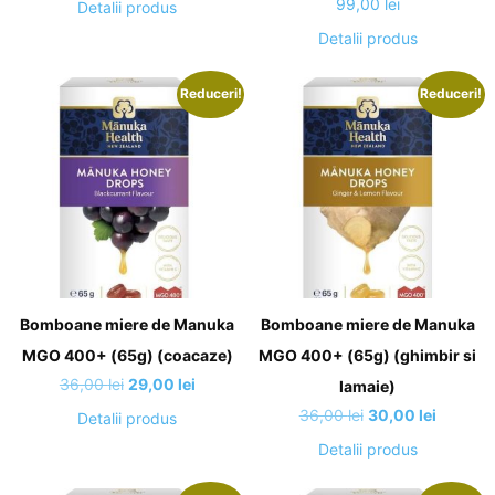
99,00
lei
Detalii produs
Detalii produs
Reduceri!
Reduceri!
Bomboane miere de Manuka
Bomboane miere de Manuka
MGO 400+ (65g) (coacaze)
MGO 400+ (65g) (ghimbir si
Prețul
Prețul
36,00
lei
29,00
lei
lamaie)
inițial
curent
Prețul
Prețul
36,00
lei
30,00
lei
Detalii produs
a
este:
inițial
curent
Detalii produs
fost:
29,00 lei.
a
este:
36,00 lei.
fost:
30,00 le