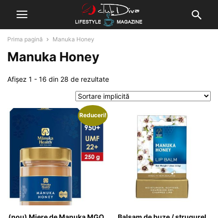
Prima pagină
Manuka Honey
Manuka Honey
Afișez 1 - 16 din 28 de rezultate
Reduceri!
(nou) Miere de Manuka MGO
Balsam de buze / strugurel