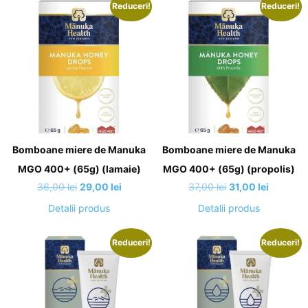
Reduceri!
Reduceri!
36,00 lei.
Bomboane miere de Manuka
Bomboane miere de Manuka
MGO 400+ (65g) (lamaie)
MGO 400+ (65g) (propolis)
Prețul
Prețul
Prețul
Prețul
36,00
lei
29,00
lei
37,00
lei
31,00
lei
inițial
curent
inițial
curent
Detalii produs
Detalii produs
a
este:
a
este:
fost:
29,00 lei.
fost:
31,00 lei
Reduceri!
Reduceri!
36,00 lei.
37,00 lei.