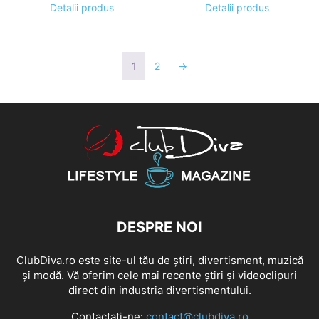
inițial
curent
inițial
curent
Detalii produs
Detalii produs
a
este:
a
este:
fost:
90,00 lei.
fost:
166,00 
99,00 lei.
191,00 lei.
1
2
→
DESPRE NOI
ClubDiva.ro este site-ul tău de știri, divertisment, muzică
și modă. Vă oferim cele mai recente știri și videoclipuri
direct din industria divertismentului.
Contactați-ne:
contact@clubdiva.ro