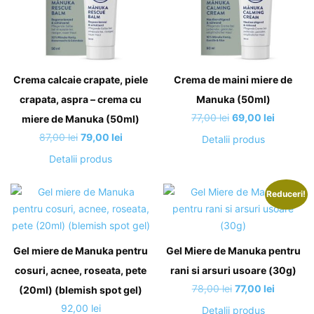
Crema calcaie crapate, piele
Crema de maini miere de
crapata, aspra – crema cu
Manuka (50ml)
Prețul
Prețul
77,00
lei
69,00
lei
miere de Manuka (50ml)
inițial
curent
Prețul
Prețul
87,00
lei
79,00
lei
Detalii produs
a
este:
inițial
curent
Detalii produs
fost:
69,00 lei
a
este:
77,00 lei.
fost:
79,00 lei.
Reduceri!
87,00 lei.
Gel miere de Manuka pentru
Gel Miere de Manuka pentru
cosuri, acnee, roseata, pete
rani si arsuri usoare (30g)
Prețul
Prețul
78,00
lei
77,00
lei
(20ml) (blemish spot gel)
inițial
curent
92,00
lei
Detalii produs