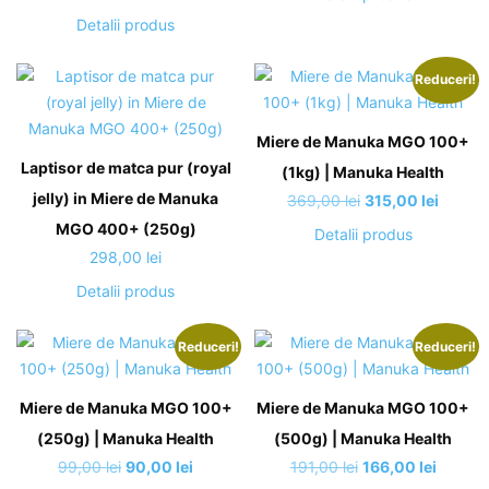
a
este:
Detalii produs
fost:
77,00 lei
78,00 lei.
Reduceri!
Miere de Manuka MGO 100+
Laptisor de matca pur (royal
(1kg) | Manuka Health
jelly) in Miere de Manuka
Prețul
Prețul
369,00
lei
315,00
lei
inițial
curent
MGO 400+ (250g)
Detalii produs
a
este:
298,00
lei
fost:
315,00 
Detalii produs
369,00 lei.
Reduceri!
Reduceri!
Miere de Manuka MGO 100+
Miere de Manuka MGO 100+
(250g) | Manuka Health
(500g) | Manuka Health
Prețul
Prețul
Prețul
Prețul
99,00
lei
90,00
lei
191,00
lei
166,00
lei