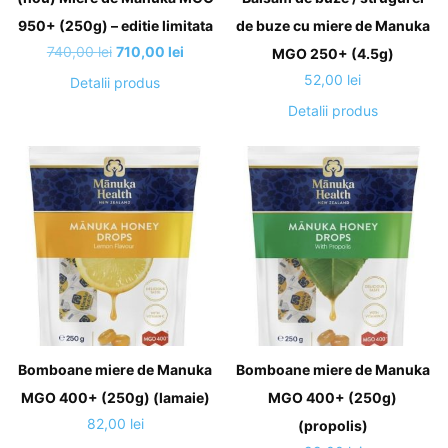
950+ (250g) – editie limitata
de buze cu miere de Manuka
Prețul
Prețul
740,00
lei
710,00
lei
MGO 250+ (4.5g)
inițial
curent
52,00
lei
Detalii produs
a
este:
Detalii produs
fost:
710,00 lei.
740,00 lei.
Bomboane miere de Manuka
Bomboane miere de Manuka
MGO 400+ (250g) (lamaie)
MGO 400+ (250g)
82,00
lei
(propolis)