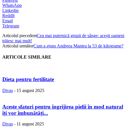
Pinterest
WhatsApp
Linkedin
ReddIt
Email
Telegram
Articolul precedent
Cea mai puternică grupă de sânge: acești oameni
trăiesc mai mult!
Articolul următor
Cum a ajuns Andreea Mantea la 53 de kilograme?
ARTICOLE SIMILARE
Dieta pentru fertilitate
Divas
-
15 august 2025
Aceste sfaturi pentru îngrijirea pielii în mod natural
îți vor îmbunătăți...
Divas
-
11 august 2025