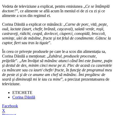
Vedeta de televiziune a explicat, pentru emisiunea „
Ce se întâmplă
doctore?
”, ce alimente se află acum în meniul ei de zi cu zi și ce
alimente a scos din regimul ei.
Corina Dănilă a explicat ce mănâncă: „
Carne de porc, vită, peşte,
ouă, lactate (iaurt, chefir, brânză, caşcaval), salată verde, roşii,
castraveţi, ridichi, ceapă, dovlecei, ciuperci, conopidă, broccoli,
seminţe, ulei de măsline, fructe şi to
t felul de condimente. Gătesc la
cuptor, fiert sau tras la tigaie
”.
În ceea ce privește produsele pe care le-a scos din alimentația sa,
Corina Dănilă a menționat: „
Zahărul, produsele procesate,
prăjelile
”. „
Am învăţat să mănânc atunci când îmi este foame, puţin
şi destul de des, minim cinci mese pe zi. Plec de acasă cu caserolele
cu mâncare sau cu iaurt/ chefir/ fructe, în funcţie de programul meu
de peste zi şi de ce anume am chef să mănânc. Îmi pregătesc de
seară şi dimineaţă mi le iau cu mine
”, a precizat prezentatoarea de
televiziune.
ETICHETE
Corina Dănilă
Facebook
X