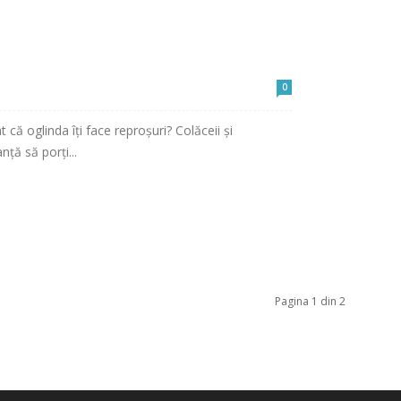
0
 că oglinda îți face reproșuri? Colăceii și
nță să porți...
Pagina 1 din 2