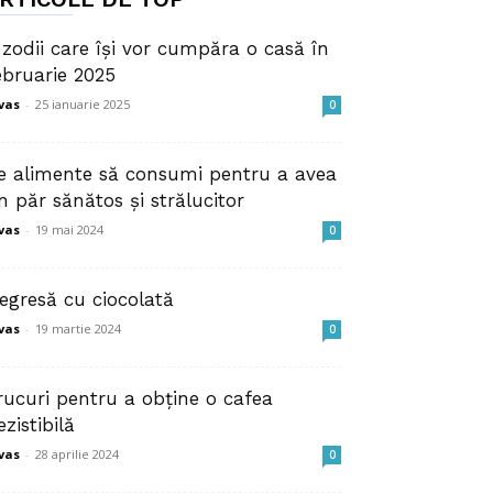
 zodii care își vor cumpăra o casă în
ebruarie 2025
vas
-
25 ianuarie 2025
0
e alimente să consumi pentru a avea
n păr sănătos și strălucitor
vas
-
19 mai 2024
0
egresă cu ciocolată
vas
-
19 martie 2024
0
rucuri pentru a obține o cafea
ezistibilă
vas
-
28 aprilie 2024
0