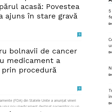
părul acasă: Povestea
5
a ajuns în stare gravă
f
Di
0
C
u
nte terifiante după ce a ales să se vopsească
u bolnavii de cancer
vopseaua...
Di
ou medicament a
 prin procedură
N
Di
0
T
ir
amente (FDA) din Statele Unite a anunțat vineri
Di
a unui nou medicament destinat pacienților cu un...