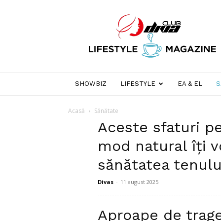
Club
Diva
SHOWBIZ
LIFESTYLE
EA & EL
S
Acasă
Sănătate
Aceste sfaturi pen
mod natural îți 
sănătatea tenulu
Divas
-
11 august 2025
Cine nu își dorește o piele sănătoasă?
Aproape de trage
naturală, sunt semnele unei pieli sănăto