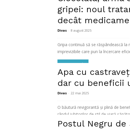
Citiți mai mult
gripei: noul trat
decât medicame
Divas
-
8 august 2025
Gripa continuă să se răspândească la ni
imprevizibile care pun la încercare efici
Citiți mai mult
Apa cu castraveț
dar cu beneficii 
Divas
-
22 mai 2025
O băutură revigorantă și plină de benef
rândul iubitorilor de stil de viață sănăto
Postul Negru de 
Citiți mai mult