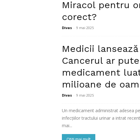
Miracol pentru o
corect?
Divas
-
9 mai 2025
Postul negru de trei zile este o practi
Medicii lansează
perspectivă spirituală, cât și medicală. 
Cancerul ar pute
Citiți mai mult
medicament luat
milioane de oam
Divas
-
9 mai 2025
Un medicament administrat adesea pe
infecțiilor tractului urinar a intrat rece
mai...
Citiți mai mult