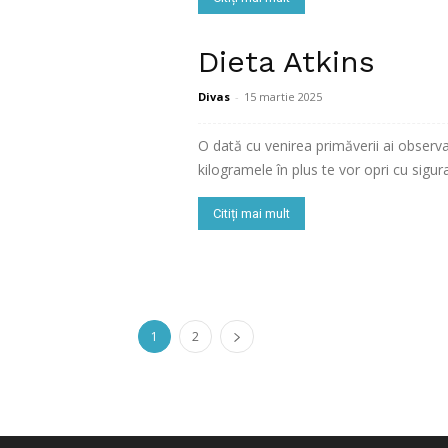
Dieta Atkins
Divas
-
15 martie 2025
O dată cu venirea primăverii ai observat
kilogramele în plus te vor opri cu sigura
Citiți mai mult
1
2