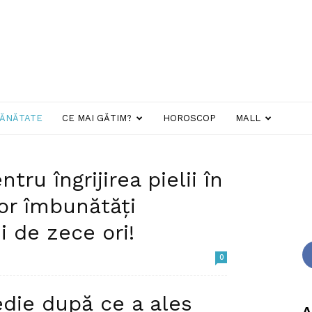
ĂNĂTATE
CE MAI GĂTIM?
HOROSCOP
MALL
tru îngrijirea pielii în
SĂNĂTATE
vor îmbunătăți
i de zece ori!
0
 Textura moale și suplă, împreună cu strălucirea
die după ce a ales
ase și, sincer, sunt cele...
A