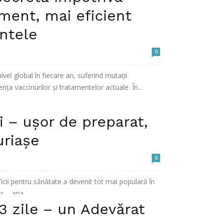
ament, mai eficient
ntele
0
vel global în fiecare an, suferind mutații
ența vaccinurilor și tratamentelor actuale. În...
i – ușor de preparat,
uriașe
0
icii pentru sănătate a devenit tot mai populară în
s – apa...
3 zile – un Adevărat