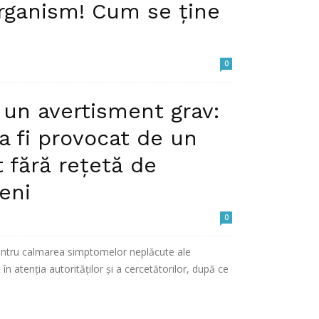
rganism! Cum se ține
0
că veche, cu efecte benefice recunoscute atât din
 un avertisment grav:
De-a lungul acestei perioade,...
a fi provocat de un
 fără rețetă de
eni
0
ntru calmarea simptomelor neplăcute ale
nt în atenția autorităților și a cercetătorilor, după ce