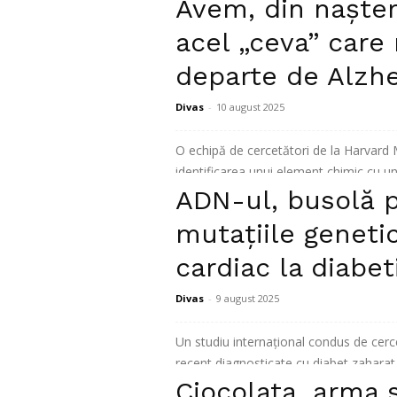
Avem, din nașter
Citiți mai mult
acel „ceva” care
departe de Alzh
Divas
-
10 august 2025
O echipă de cercetători de la Harvard
identificarea unui element chimic cu un 
ADN-ul, busolă 
Citiți mai mult
mutațiile genetic
cardiac la diabet
Divas
-
9 august 2025
Un studiu internaţional condus de cerce
recent diagnosticate cu diabet zaharat d
Ciocolata, arma 