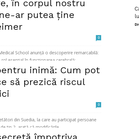
e, în corpul nostru
C
 ne-ar putea ține
l
eimer
Di
0
 Medical School anunţă o descoperire remarcabilă:
rol esenţial în funcţionarea cerebrală:...
pentru inimă: Cum pot
e să prezică riscul
ici
0
tători din Suedia, la care au participat persoane
e tip 2, arată că modificările...
secretă împotriva