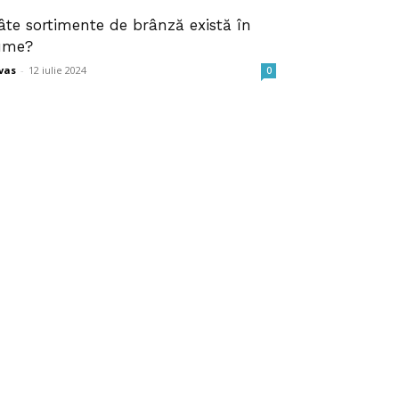
âte sortimente de brânză există în
ume?
vas
-
12 iulie 2024
0