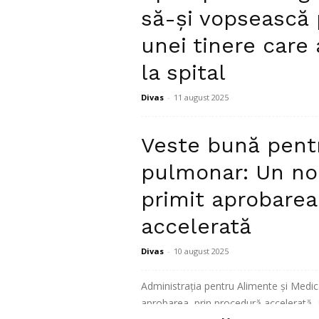
să-și vopsească 
Citiți mai mult
unei tinere care 
la spital
Divas
-
11 august 2025
O adolescentă din Franța a trăit mome
Veste bună pentr
acasă, fără să știe că este alergică la 
pulmonar: Un n
Citiți mai mult
primit aprobarea
accelerată
Divas
-
10 august 2025
Administrația pentru Alimente și Medic
aprobarea, prin procedură accelerată, 