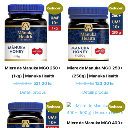
fost:
25,00 lei.
Reduceri!
Reduceri!
39,00 lei.
Miere de Manuka MGO 250+
Miere de Manuka MGO 250+
(1kg) | Manuka Health
(250g) | Manuka Health
Prețul
Prețul
Prețul
Prețul
529,00
lei
521,00
lei
142,00
lei
123,00
lei
inițial
curent
inițial
curent
Detalii produs
Detalii produs
a
este:
a
este:
fost:
521,00 lei.
fost:
123,00 
Reduceri!
Reduceri!
529,00 lei.
142,00 lei.
Miere de Manuka MGO 400+