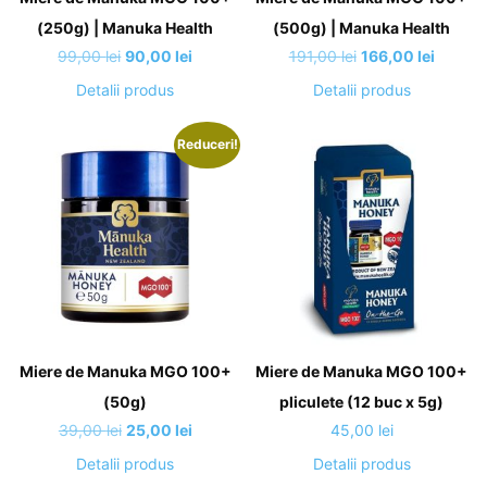
(250g) | Manuka Health
(500g) | Manuka Health
Prețul
Prețul
Prețul
Prețul
99,00
lei
90,00
lei
191,00
lei
166,00
lei
inițial
curent
inițial
curent
Detalii produs
Detalii produs
a
este:
a
este:
fost:
90,00 lei.
fost:
166,00 
Reduceri!
99,00 lei.
191,00 lei.
Miere de Manuka MGO 100+
Miere de Manuka MGO 100+
(50g)
pliculete (12 buc x 5g)
Prețul
Prețul
39,00
lei
25,00
lei
45,00
lei
inițial
curent
Detalii produs
Detalii produs
a
este: