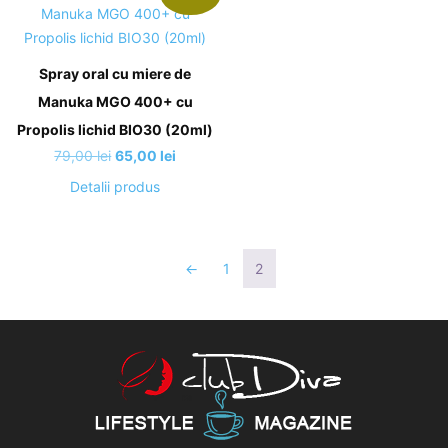
Spray oral cu miere de
Manuka MGO 400+ cu
Propolis lichid BIO30 (20ml)
Prețul
Prețul
79,00
lei
65,00
lei
inițial
curent
Detalii produs
a
este:
fost:
65,00 lei.
79,00 lei.
←
1
2