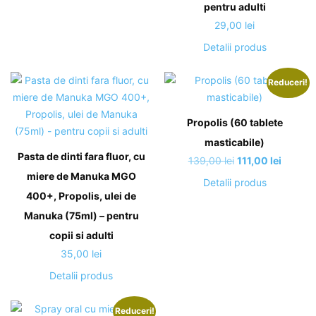
pentru adulti
29,00
lei
Detalii produs
Reduceri!
Propolis (60 tablete
masticabile)
Pasta de dinti fara fluor, cu
Prețul
Prețul
139,00
lei
111,00
lei
miere de Manuka MGO
inițial
curent
Detalii produs
a
este:
400+, Propolis, ulei de
fost:
111,00 l
Manuka (75ml) – pentru
139,00 lei.
copii si adulti
35,00
lei
Detalii produs
Reduceri!