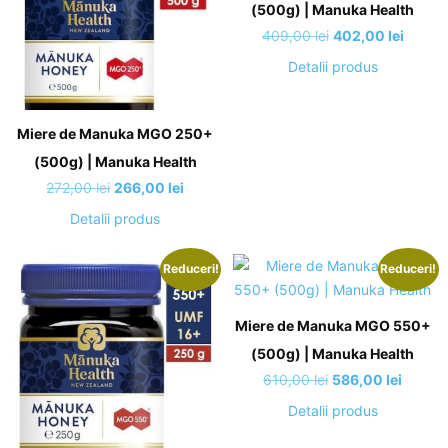
(500g) | Manuka Health
Prețul
Prețul
409,00
lei
402,00
lei
inițial
curent
Detalii produs
a
este:
fost:
402,00 
409,00 lei.
Miere de Manuka MGO 250+
(500g) | Manuka Health
Prețul
Prețul
272,00
lei
266,00
lei
inițial
curent
Detalii produs
a
este:
fost:
266,00 lei.
Reduceri!
Reduceri!
272,00 lei.
Miere de Manuka MGO 550+
(500g) | Manuka Health
Prețul
Prețul
610,00
lei
586,00
lei
inițial
curent
Detalii produs
a
este: