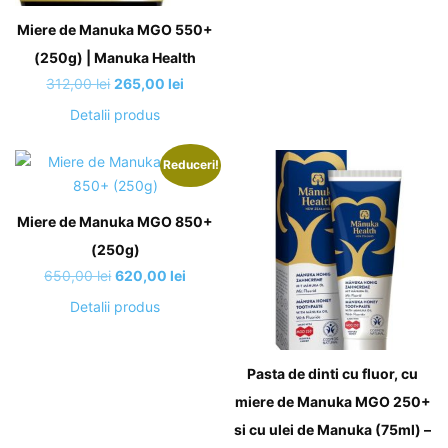
fost:
586,00 
610,00 lei.
Miere de Manuka MGO 550+
(250g) | Manuka Health
Prețul
Prețul
312,00
lei
265,00
lei
inițial
curent
Detalii produs
a
este:
fost:
265,00 lei.
Reduceri!
312,00 lei.
Miere de Manuka MGO 850+
(250g)
Prețul
Prețul
650,00
lei
620,00
lei
inițial
curent
Detalii produs
a
este:
fost:
620,00 lei.
650,00 lei.
Pasta de dinti cu fluor, cu
miere de Manuka MGO 250+
si cu ulei de Manuka (75ml) –