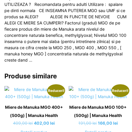
UTILIZEAZA ? Recomandata pentru adulti Utilizare : spalare
pe dinti normala CE INSEAMNA PUTEREA MGO sau UMF si ce
produs sa ALEGI? ALEGE IN FUNCTIE DE NEVOIE CUM
ALEGI CE MIERE SA CUMPERI? Factorul (gradul) MGO de pe
fiecare produs din miere de Manuka arata nivelul de
concentrare naturala benefica, methylglyoxal; Nivelul MGO 100
inseamna o putere mai slaba (pentru intretinere zilnica) si pe
masura ce cifra creste la MGO 250 , MGO 400 , MGO 550 , [
manuka honey MGO ] concentratia naturala de methylgyolxal
creste dand …
Produse similare
Reduceri!
Reduceri!
Miere de Manuka MGO 400+
Miere de Manuka MGO 100+
(500g) | Manuka Health
(500g) | Manuka Health
Prețul
Prețul
Prețul
Prețul
409,00
lei
402,00
lei
191,00
lei
166,00
lei
inițial
curent
inițial
curent