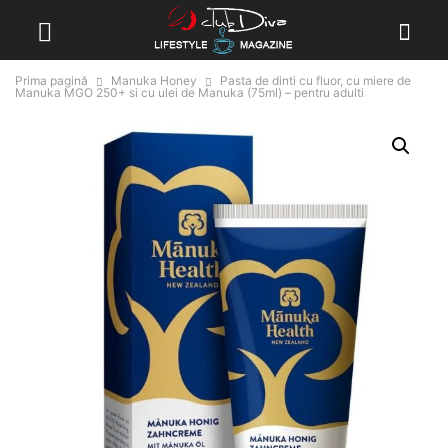
Prima pagină
Manuka Honey
Pasta de dinti cu fluor, cu miere de
Manuka MGO 250+ si cu ulei de Manuka (75ml) – pentru adulti