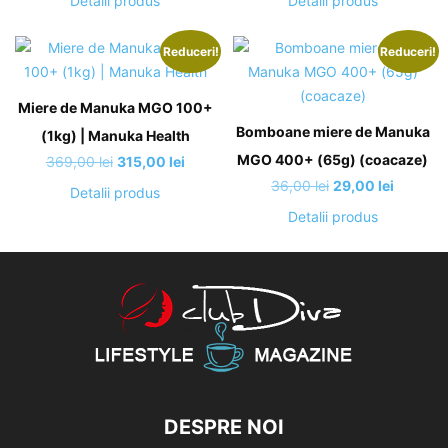
Detalii produs
Detalii produs
a
este:
a
este:
fost:
402,00 lei.
fost:
166,00 
Reduceri!
Reduceri!
409,00 lei.
191,00 lei.
Miere de Manuka MGO 100+
Bomboane miere de Manuka
(1kg) | Manuka Health
MGO 400+ (65g) (coacaze)
Prețul
Prețul
369,00
lei
315,00
lei
inițial
curent
Prețul
Prețul
36,00
lei
29,00
lei
Detalii produs
a
este:
inițial
curent
Detalii produs
fost:
315,00 lei.
a
este:
369,00 lei.
fost:
29,00 le
36,00 lei.
DESPRE NOI