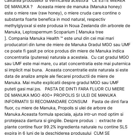
calitatea produselor si verificarea acestora CE ESTE MIEREA
DE MANUKA ? Aceasta miere de manuka (Manuka honey)
este o miere raw (raw honey), o miere cruda care contine o
substanta foarte benefica in mod natural, respectiv
methylglyoxal si este produsa in Noua Zeelanda din arborele de
Manuka, Leptospermum Scoparium [ Manuka tree
]. Compania Manuka Health ™ este unul din cei mai mari
producatori din lume de miere de Manuka Gradul MGO sau UMF
ce poate fi gasit pe orice produs din miere de Manuka indica
concentratia (puterea) naturala a acesteia. Cu cat gradul MGO
sau UMF este mai mare, cu atat concentratia este mai puternica
si implicit mai buna. Aceasta concentratie este naturala si este
data de analize ample ale fiecarei productii de miere de
Manuka. Mai multe explicatii despre gradul MGO sau UMF
puteti gasi mai jos. PASTA DE DINTI FARA FLUOR CU MIERE
DE MANUKA MGO 400+ PROPOLIS SI ULEI DE MANUKA
INFORMATII SI RECOMANDARE CONSUM Pasta de dinti fara
fluor, cu miere de Manuka, Propolis si ulei de arbore de
Manuka.Aceasta formula speciala, ajuta intr-un mod optim si
protejeaza dantura si gingiile. Despre produs : extracte de
plante contine fluor 99.2% ingredienta naturale nu contine SLS
expira in 6 luni de la deschiderea produsului CUM SE