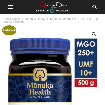
Prima pagină
Manuka Honey
Miere de Manuka MGO 250+ (500g) |
Manuka Health
Reduceri!