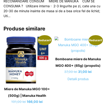
RECOMANDARE CONSUM MIERE DE MANUKA CUM SE
CONSUMA ? Utilizare interna : 2-3 lingurite pe zi, cate una cu
20-30 de minute inainte de masa si de a bea orice fel de lichid;
Uti…
Produse similare
Reduceri!
Reduceri!
Bomboane miere de Manuka
MGO 400+ (65g) (propolis)
Prețul
Prețul
37,00
lei
31,00
lei
inițial
curent
Detalii produs
a
este:
fost:
31,00 lei
Miere de Manuka MGO 100+
37,00 lei.
(500g) | Manuka Health
Prețul
Prețul
191,00
lei
166,00
lei