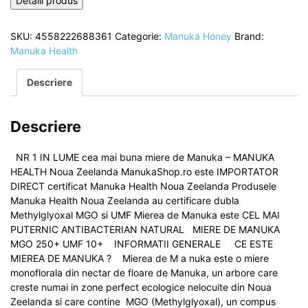
Detalii produs
fost:
266,00 lei.
272,00 lei.
SKU:
4558222688361
Categorie:
Manuka Honey
Brand:
Manuka Health
Descriere
Descriere
NR 1 IN LUME cea mai buna miere de Manuka – MANUKA
HEALTH Noua Zeelanda ManukaShop.ro este IMPORTATOR
DIRECT certificat Manuka Health Noua Zeelanda Produsele
Manuka Health Noua Zeelanda au certificare dubla
Methylglyoxal MGO si UMF Mierea de Manuka este CEL MAI
PUTERNIC ANTIBACTERIAN NATURAL MIERE DE MANUKA
MGO 250+ UMF 10+ INFORMATII GENERALE CE ESTE
MIEREA DE MANUKA ? Mierea de M a nuka este o miere
monoflorala din nectar de floare de Manuka, un arbore care
creste numai in zone perfect ecologice nelocuite din Noua
Zeelanda si care contine MGO (Methylglyoxal), un compus