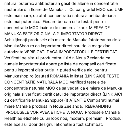
natural puternic antibacterian gasit de albine in concentratie
nectarului din floare de Manuka . Cu cat gradul MGO sau UMF
este mai mare, cu atat concentratia naturala antibacteriana
este mai puternica. Fiecare borcan este testat pentru
concentratie MGO inainte de comercializare MIEREA DE
MANUKA ESTE ORIGINALA ? IMPORTATOR DIRECT
Achiziționați produsele din miere de Manuka întotdeauna de la
ManukaShop.ro ca importator direct sau de la magazine
autorizate VERIFICATI DACA IMPORTATORUL E CERTIFICAT
Verificati pe site-ul producatorului din Noua Zeelanda ca
numele importatorului apare pe lista de companii certificate
pentru import si distributie -> puteti verifica aici pentru
Manukashop.ro (cautati ROMANIA in lista) (LINK AICI) TESTE
CONCENTRATIE NATURALA MGO Verificati testele de
concentratie naturala MGO ca sa vedeti ca e miere de Manuka
originala si verificati certificatul de importator direct (LINK AICI
cu certificarile ManukaShop.ro) (!) ATENTIE Cumparati numai
miere Manuka produsa in Noua Zeelanda. REBRANDING
PRODUSELE VOR AVEA ETICHETA NOUA Produsele Manuka
Health au etichete cu un look nou, modern, premium. Produsul
este acelasi, doar designul etichetei a fost schimbat.