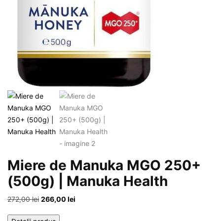
Miere de Manuka MGO 250+
(500g) | Manuka Health
Prețul
Prețul
272,00
lei
266,00
lei
inițial
curent
a
este: