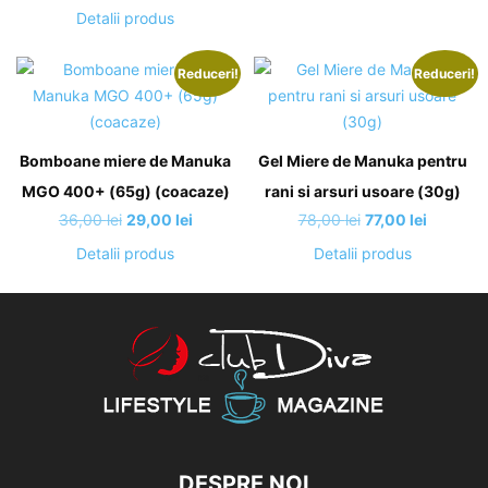
inițial
curent
Detalii produs
a
este:
fost:
166,00 lei.
Reduceri!
Reduceri!
191,00 lei.
Bomboane miere de Manuka
Gel Miere de Manuka pentru
MGO 400+ (65g) (coacaze)
rani si arsuri usoare (30g)
Prețul
Prețul
Prețul
Prețul
36,00
lei
29,00
lei
78,00
lei
77,00
lei
inițial
curent
inițial
curent
Detalii produs
Detalii produs
a
este:
a
este:
fost:
29,00 lei.
fost:
77,00 lei
36,00 lei.
78,00 lei.
DESPRE NOI