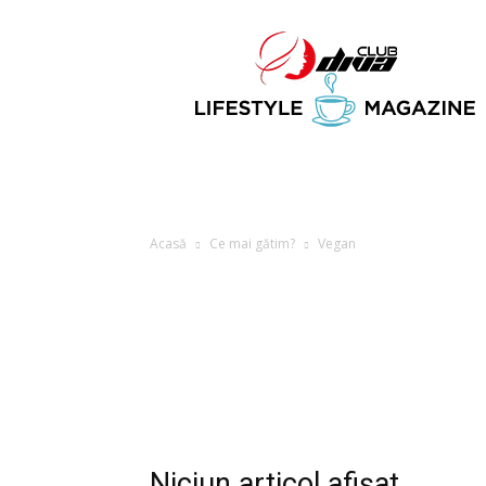
Club
Diva
Acasă
Ce mai gătim?
Vegan
Niciun articol afișat