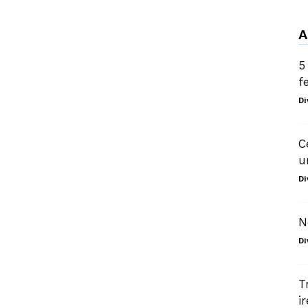
A
5
f
Di
C
u
Di
N
Di
T
ir