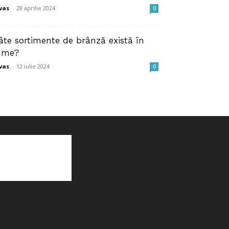
vas
-
28 aprilie 2024
0
âte sortimente de brânză există în
ume?
vas
-
12 iulie 2024
0