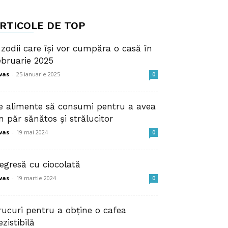
RTICOLE DE TOP
 zodii care își vor cumpăra o casă în
ebruarie 2025
vas
-
25 ianuarie 2025
0
e alimente să consumi pentru a avea
n păr sănătos și strălucitor
vas
-
19 mai 2024
0
egresă cu ciocolată
vas
-
19 martie 2024
0
rucuri pentru a obține o cafea
ezistibilă