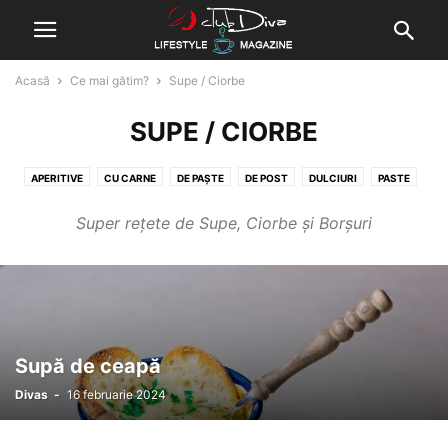
Acasă
Ce mai gătim?
Supe / Ciorbe
SUPE / CIORBE
APERITIVE
CU CARNE
DE PAȘTE
DE POST
DULCIURI
PASTE
PIZZA
SALATE
SUPE / CIORBE
VEGAN
Super rețete de Supe, Ciorbe și Borșuri
Supă de ceapă
Divas
-
16 februarie 2024